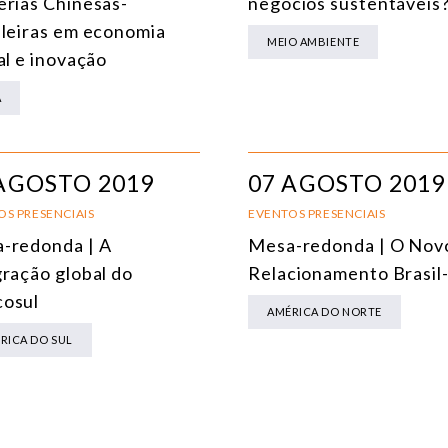
erias Chinesas-
negócios sustentáveis
ileiras em economia
ENERGIA
MEIO AMBIENTE
al e inovação
MEIO AMBIENTE E MUDANÇA DO CLIMA
A
MULTILATERALISMO
TECNOLOGIA E TRANSFORMAÇÃO DIGITAL
AGOSTO 2019
07 AGOSTO 2019
TODOS OS NÚCLEOS
OS PRESENCIAIS
EVENTOS PRESENCIAIS
-redonda | A
Mesa-redonda | O Nov
gração global do
Relacionamento Brasil
osul
AMÉRICA DO NORTE
RICA DO SUL