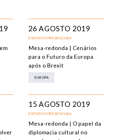
IPO DE EVENTO
ORDENAR
VENTOS PRESENCIAIS
DATA
19
26 AGOSTO 2019
VENTOS ONLINE
TÍTULO
EVENTOS PRESENCIAIS
 em
Mesa-redonda | Cenários
ONFERÊNCIAS
TEMA
para o Futuro da Europa
EUNIÕES RESTRITAS
após o Brexit
URSO ONLINE
EUROPA
URSO PRESENCIAL
VENTOS HÍBRIDOS
15 AGOSTO 2019
ODOS OS EVENTOS
EVENTOS PRESENCIAIS
Mesa-redonda | O papel da
olver
diplomacia cultural no