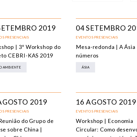
NÚCLEO
T
ÁFRICA
E
SETEMBRO 2019
04 SETEMBRO 20
AMÉRICA DO SUL
E
OS PRESENCIAIS
EVENTOS PRESENCIAIS
shop | 3º Workshop do
Mesa-redonda | A Ásia
ÁSIA
C
eto CEBRI-KAS 2019
números
AMÉRICA DO NORTE
R
O AMBIENTE
ÁSIA
EUROPA
C
AGRO
C
COMÉRCIO INTERNACIONAL E ECONOMIA GLOBAL
E
AGOSTO 2019
16 AGOSTO 2019
CULTURA E RELAÇÕES INTERNACIONAIS
T
OS PRESENCIAIS
EVENTOS PRESENCIAIS
 Reunião do Grupo de
Workshop | Economia
DEFESA E SEGURANÇA INTERNACIONAL
ise sobre China |
Circular: Como desenv
DEMOCRACIA