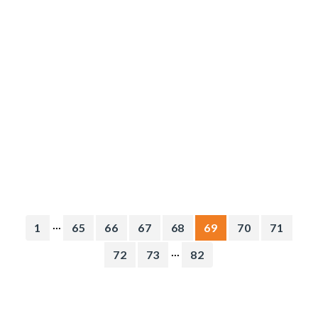
...
1
65
66
67
68
69
70
71
...
72
73
82