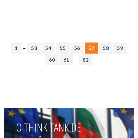
...
1
53
54
55
56
57
58
59
...
60
61
82
O THINK TANK DE