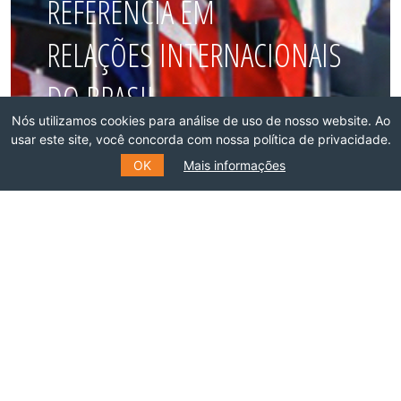
REFERÊNCIA EM
RELAÇÕES INTERNACIONAIS
DO BRASIL
Nós utilizamos cookies para análise de uso de nosso website. Ao
usar este site, você concorda com nossa política de privacidade.
Faça parte dessa rede!
OK
Mais informações
ASSOCIE-SE