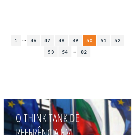
...
1
46
47
48
49
50
51
52
...
53
54
82
O THINK TANK DE
REFERÊNCIA EM