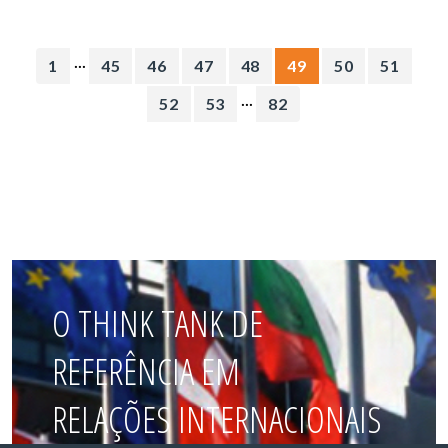
...
1
45
46
47
48
49
50
51
...
52
53
82
O THINK TANK DE
REFERÊNCIA EM
RELAÇÕES INTERNACIONAIS