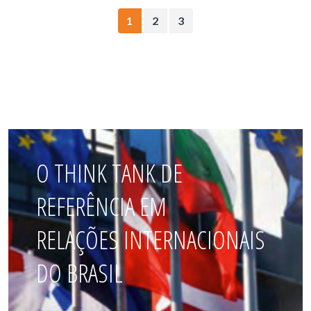
1
2
3
O THINK TANK DE
REFERÊNCIA EM
RELAÇÕES INTERNACIONAIS
DO BRASIL