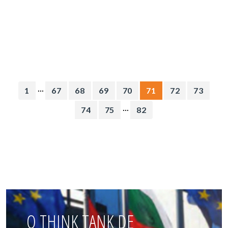
...
1
67
68
69
70
71
72
73
...
74
75
82
O THINK TANK DE