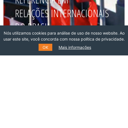
RELAÇÕES INTERNACIONAIS
DO BRASIL
Nós utilizamos cookies para análise de uso de nosso website. Ao
usar este site, você concorda com nossa política de privacidade.
Faça parte dessa rede!
OK
Mais informações
ASSOCIE-SE