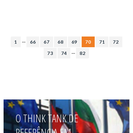
...
1
66
67
68
69
70
71
72
...
73
74
82
O THINK TANK DE
REFERÊNCIA EM