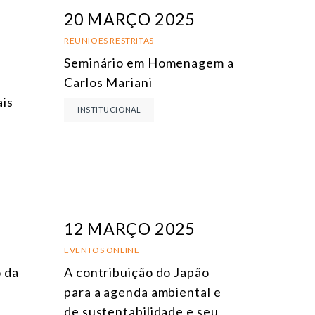
EVENTOS PRESENCIAIS
DATA
20 MARÇO 2025
VENTOS ONLINE
TÍTULO
REUNIÕES RESTRITAS
Seminário em Homenagem a
ONFERÊNCIAS
TEMA
Carlos Mariani
EUNIÕES RESTRITAS
is
INSTITUCIONAL
URSO ONLINE
URSO PRESENCIAL
VENTOS HÍBRIDOS
ODOS OS EVENTOS
12 MARÇO 2025
EVENTOS ONLINE
 da
A contribuição do Japão
para a agenda ambiental e
de sustentabilidade e seu