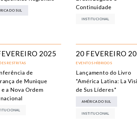
MEIO AMBIENTE E MUDANÇA DO CLIMA
Continuidade
RICA DO SUL
MULTILATERALISMO
INSTITUCIONAL
TECNOLOGIA E TRANSFORMAÇÃO DIGITAL
TODOS OS NÚCLEOS
FEVEREIRO 2025
20 FEVEREIRO 2
ES RESTRITAS
EVENTOS HÍBRIDOS
nferência de
Lançamento do Livro
rança de Munique
“América Latina: La Vis
 e a Nova Ordem
de Sus Líderes”
rnacional
AMÉRICA DO SUL
TITUCIONAL
INSTITUCIONAL