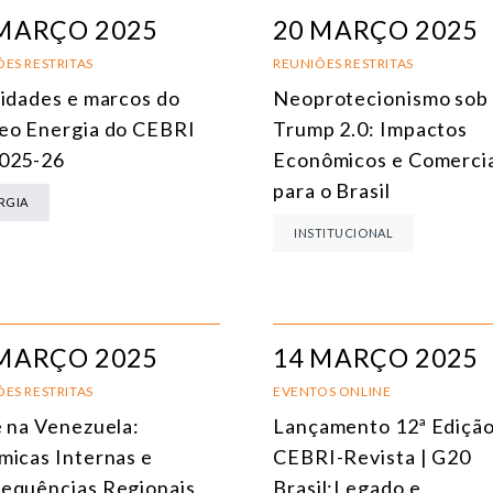
ÁFRICA
MARÇO 2025
20 MARÇO 2025
AMÉRICA DO SUL
E
ES RESTRITAS
REUNIÕES RESTRITAS
ridades e marcos do
Neoprotecionismo sob
ÁSIA
C
eo Energia do CEBRI
Trump 2.0: Impactos
AMÉRICA DO NORTE
R
025-26
Econômicos e Comercia
para o Brasil
EUROPA
C
RGIA
INSTITUCIONAL
AGRO
C
COMÉRCIO INTERNACIONAL E ECONOMIA GLOBAL
E
CULTURA E RELAÇÕES INTERNACIONAIS
T
MARÇO 2025
14 MARÇO 2025
DEFESA E SEGURANÇA INTERNACIONAL
ES RESTRITAS
EVENTOS ONLINE
DEMOCRACIA
e na Venezuela:
Lançamento 12ª Edição
micas Internas e
CEBRI-Revista | G20
ENERGIA
equências Regionais
Brasil:Legado e