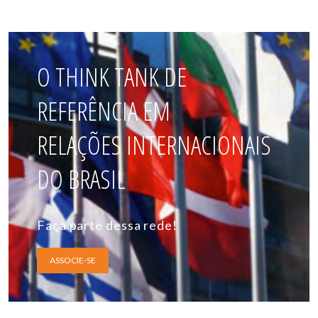
O THINK TANK DE
REFERÊNCIA EM
RELAÇÕES INTERNACIONAIS
DO BRASIL
Faça parte dessa rede!
ASSOCIE-SE