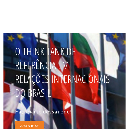
O THINK TANK DE
REFERÊNCIA EM
RELAÇÕES INTERNACIONAIS
DO BRASIL
Faça parte dessa rede!
ASSOCIE-SE