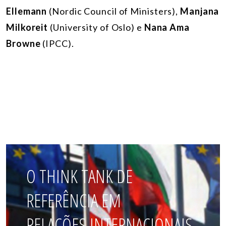
Ellemann
(Nordic Council of Ministers),
Manjana
Milkoreit
(University of Oslo) e
Nana Ama
Browne
(IPCC).
O THINK TANK DE
REFERÊNCIA EM
RELAÇÕES INTERNACIONAIS