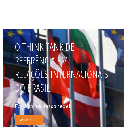
O THINK TANK DE
REFERÊNCIA EM
RELAÇÕES INTERNACIONAIS
DO BRASIL
Faça parte dessa rede!
ASSOCIE-SE