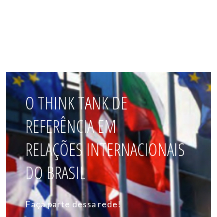
O THINK TANK DE
REFERÊNCIA EM
RELAÇÕES INTERNACIONAIS
DO BRASIL
Faça parte dessa rede!