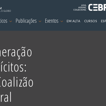
ticos
Publicações
Eventos
EM ALTA
CURSOS
ES
eração
ícitos:
oalizão
ral