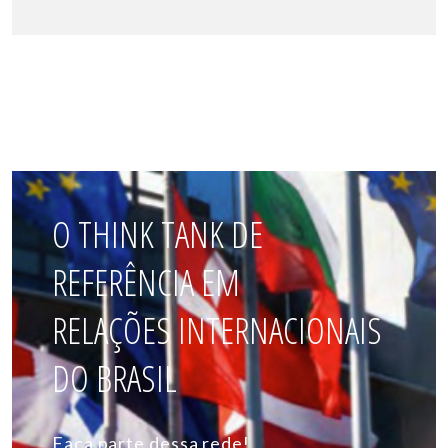
O THINK TANK DE
REFERÊNCIA EM
RELAÇÕES INTERNACIONAIS
DO BRASIL
Faça parte dessa rede!