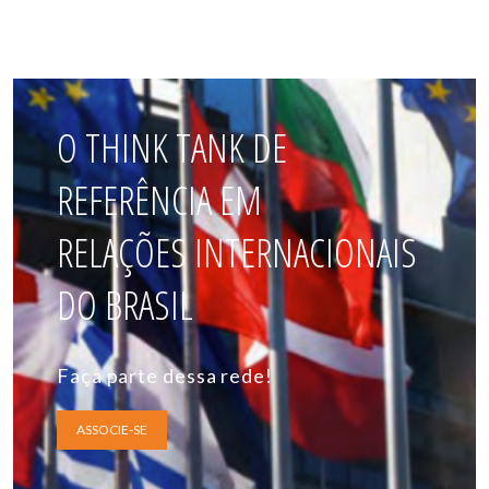
O THINK TANK DE
REFERÊNCIA EM
RELAÇÕES INTERNACIONAIS
DO BRASIL
Faça parte dessa rede!
ASSOCIE-SE