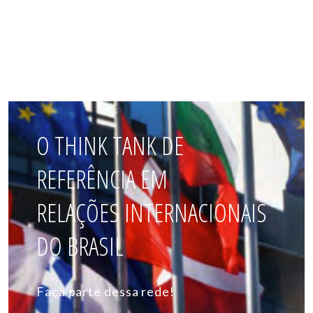
O THINK TANK DE
REFERÊNCIA EM
RELAÇÕES INTERNACIONAIS
DO BRASIL
Faça parte dessa rede!