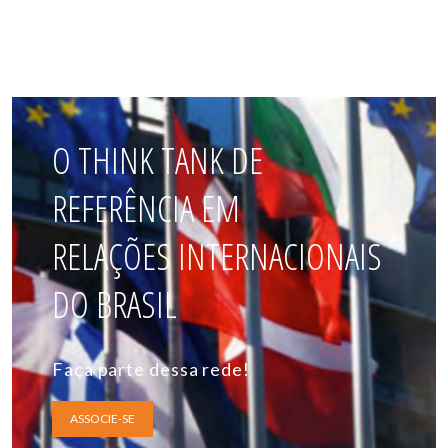
O THINK TANK DE
REFERÊNCIA EM
RELAÇÕES INTERNACIONAIS
DO BRASIL
Faça parte dessa rede!
ASSOCIE-SE