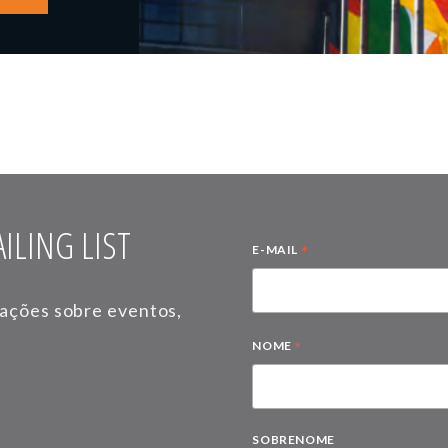
ILING LIST
*
E-MAIL
mações sobre eventos,
*
NOME
SOBRENOME