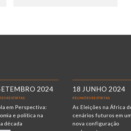
SETEMBRO 2024
18 JUNHO 2024
ES RESTRITAS
REUNIÕES RESTRITAS
la em Perspectiva:
As Eleições na África d
omia e política na
cenários futuros em u
ma década
nova configuração