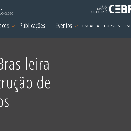
ticos
Publicações
Eventos
EM ALTA
CURSOS
ES
rasileira
strução de
os