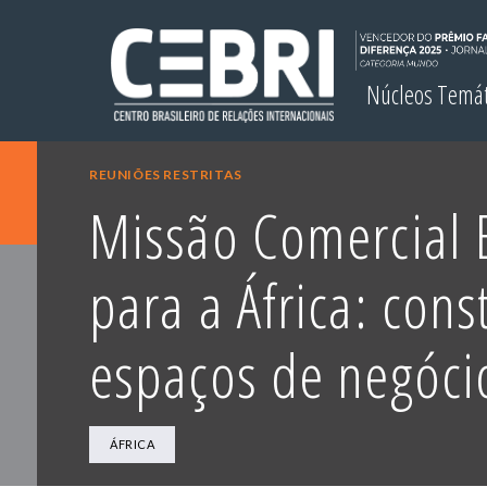
Núcleos Temá
REUNIÕES RESTRITAS
Missão Comercial B
para a África: con
espaços de negóci
ÁFRICA