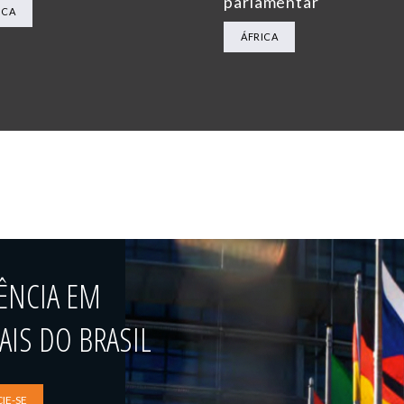
parlamentar
ICA
ÁFRICA
ÊNCIA EM
IS DO BRASIL
IE-SE