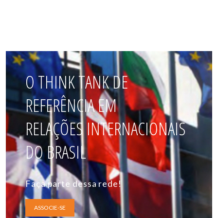
O THINK TANK DE
REFERÊNCIA EM
RELAÇÕES INTERNACIONAIS
DO BRASIL
Faça parte dessa rede!
ASSOCIE-SE