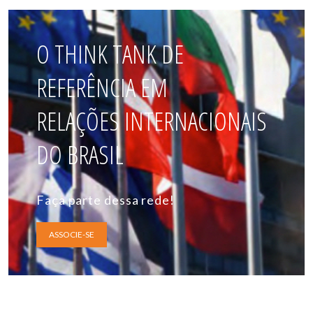
O THINK TANK DE
REFERÊNCIA EM
RELAÇÕES INTERNACIONAIS
DO BRASIL
Faça parte dessa rede!
ASSOCIE-SE