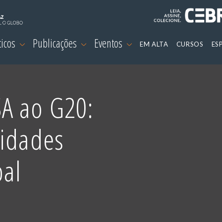
ticos
Publicações
Eventos
EM ALTA
CURSOS
ES
A ao G20:
nidades
bal