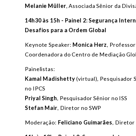
Melanie Müller
, Associada Sênior da Divi
14h30 às 15h - Painel 2: Segurança Inter
Desafios para a Ordem Global
Keynote Speaker:
Monica Herz
, Professor
Coordenadora do Centro de Mediação Glob
Painelistas:
Kamal Madishetty
(virtual), Pesquisador
no IPCS
Priyal Singh
, Pesquisador Sênior no ISS
Stefan Mair
, Diretor no SWP
Moderação:
Feliciano Guimarães
, Direto