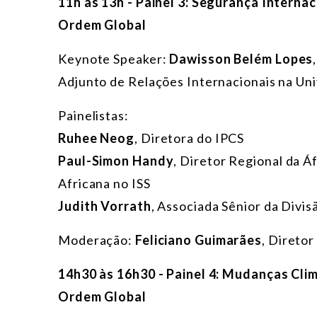
11h às 13h - Painel 3: Segurança Internac
Ordem Global
Keynote Speaker:
Dawisson Belém Lopes
Adjunto de Relações Internacionais na Un
Painelistas:
Ruhee Neog
, Diretora do IPCS
Paul-Simon Handy
, Diretor Regional da Á
Africana no ISS
Judith Vorrath
, Associada Sênior da Divi
Moderação:
Feliciano Guimarães
, Direto
14h30 às 16h30 - Painel 4: Mudanças Clim
Ordem Global