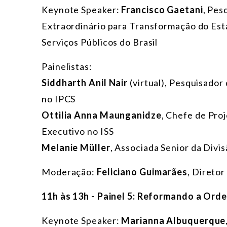
Keynote Speaker:
Francisco Gaetani
, Pes
Extraordinário para Transformação do Est
Serviços Públicos do Brasil
Painelistas:
Siddharth Anil Nair
(virtual), Pesquisador
no IPCS
Ottilia Anna Maunganidze
, Chefe de Pro
Executivo no ISS
Melanie Müller
, Associada Senior da Divi
Moderação:
Feliciano Guimarães
, Direto
11h às 13h - Painel 5: Reformando a Ord
Keynote Speaker:
Marianna Albuquerque