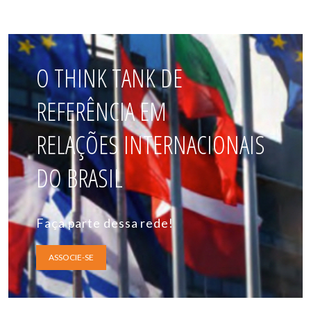
O THINK TANK DE
REFERÊNCIA EM
RELAÇÕES INTERNACIONAIS
DO BRASIL
Faça parte dessa rede!
ASSOCIE-SE