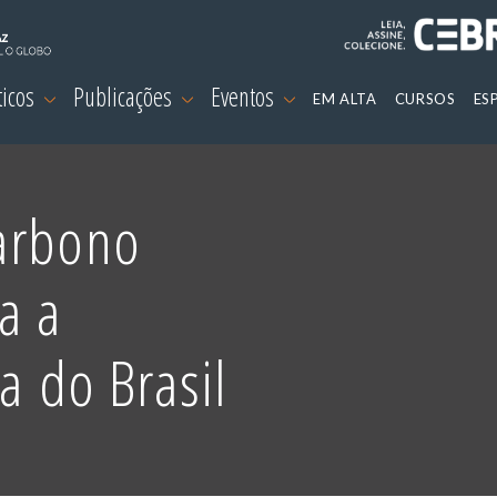
ticos
Publicações
Eventos
EM ALTA
CURSOS
ES
arbono
a a
a do Brasil