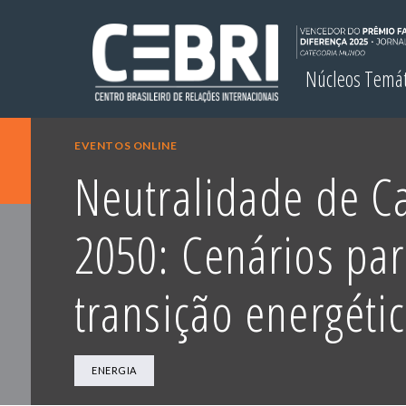
Núcleos Temá
EVENTOS ONLINE
Neutralidade de C
2050: Cenários par
transição energétic
ENERGIA