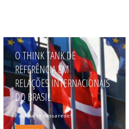
O THINK TANK DE
REFERÊNCIA EM
RELAÇÕES INTERNACIONAIS
DO BRASIL
Faça parte dessa rede!