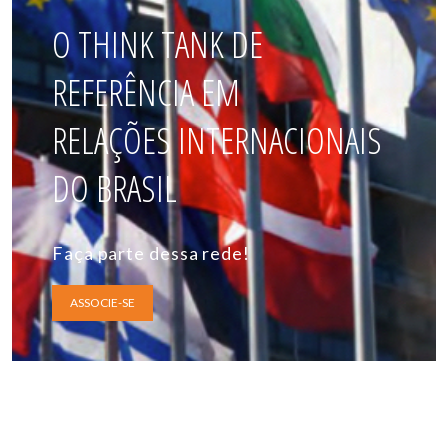
O THINK TANK DE
REFERÊNCIA EM
RELAÇÕES INTERNACIONAIS
DO BRASIL
Faça parte dessa rede!
ASSOCIE-SE