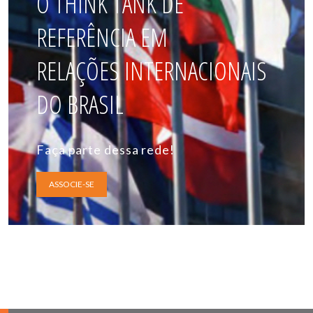
O THINK TANK DE
REFERÊNCIA EM
RELAÇÕES INTERNACIONAIS
DO BRASIL
Faça parte dessa rede!
ASSOCIE-SE