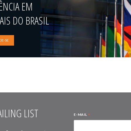
ÊNCIA EM
IS DO BRASIL
IE-SE
ILING LIST
*
E-MAIL