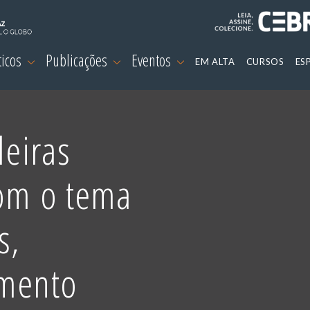
ticos
Publicações
Eventos
EM ALTA
CURSOS
ES
leiras
com o tema
s,
imento