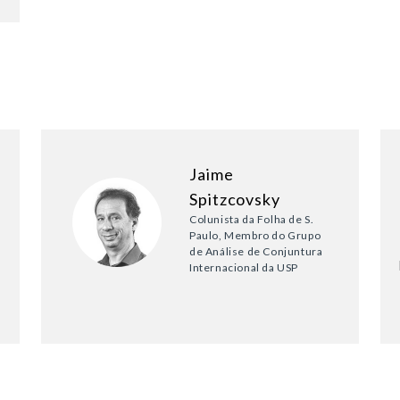
Jaime
Spitzcovsky
Colunista da Folha de S.
Paulo, Membro do Grupo
de Análise de Conjuntura
Internacional da USP