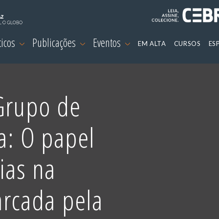
ticos
Publicações
Eventos
EM ALTA
CURSOS
ES
 Grupo de
a: O papel
ias na
rcada pela