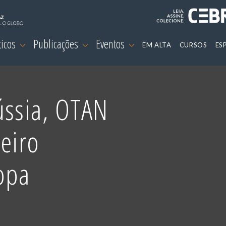
ticos
Publicações
Eventos
EM ALTA
CURSOS
ES
ússia, OTAN
leiro
opa