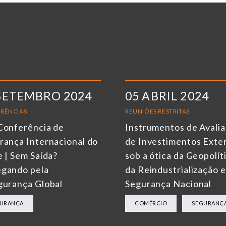
SETEMBRO 2024
05 ABRIL 2024
RÊNCIAS
REUNIÕES RESTRITAS
Conferência de
Instrumentos de Avali
rança Internacional do
de Investimentos Exte
e | Sem Saída?
sob a ótica da Geopolít
gando pela
da Reindustrialização e
gurança Global
Segurança Nacional
URANÇA
COMÉRCIO
SEGURANÇ