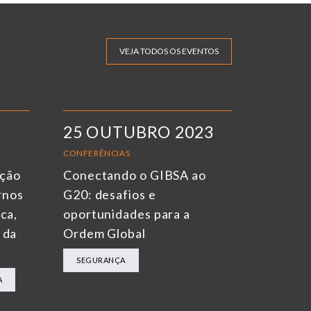
VEJA TODOS OS EVENTOS
25 OUTUBRO 2023
CONFERÊNCIAS
ação
Conectando o GIBSA ao
rnos
G20: desafios e
ica,
oportunidades para a
 da
Ordem Global
SEGURANÇA
A