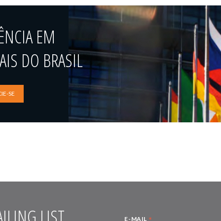
ÊNCIA EM
IS DO BRASIL
IE-SE
ILING LIST
*
E-MAIL