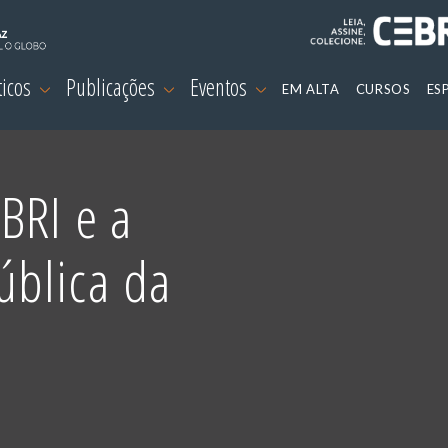
ticos
Publicações
Eventos
EM ALTA
CURSOS
ES
BRI e a
blica da