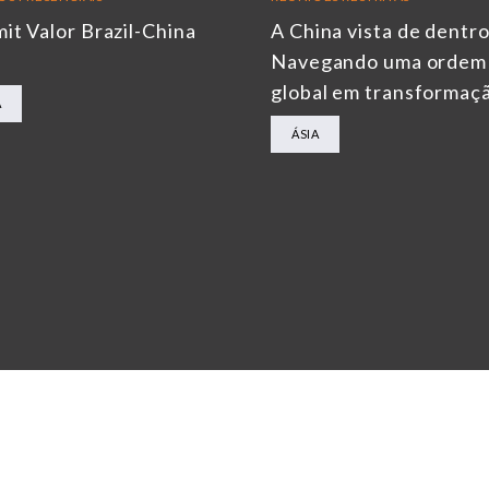
it Valor Brazil-China
A China vista de dentro
6
Navegando uma ordem
global em transformaç
A
ÁSIA