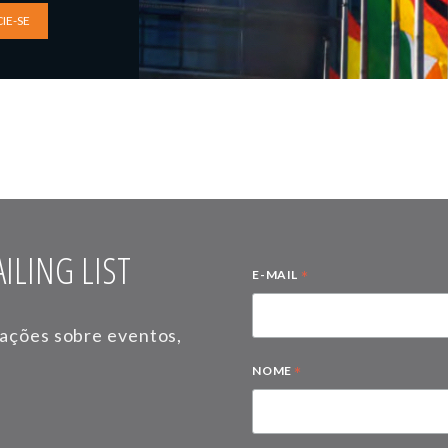
IE-SE
ILING LIST
*
E-MAIL
mações sobre eventos,
*
NOME