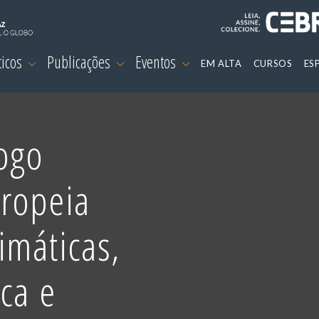
ticos
Publicações
Eventos
EM ALTA
CURSOS
ES
logo
ropeia
imáticas,
ca e