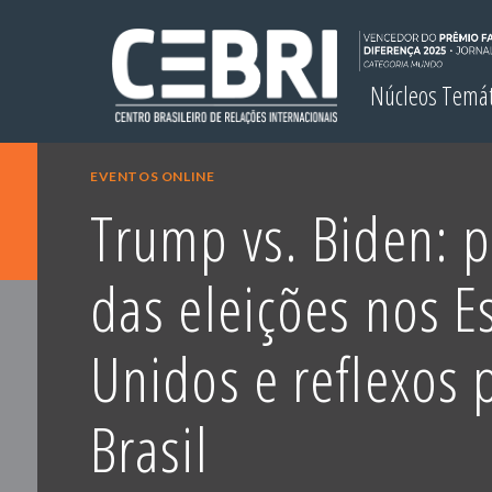
Núcleos Temá
EVENTOS ONLINE
Trump vs. Biden: 
das eleições nos E
Unidos e reflexos 
Brasil