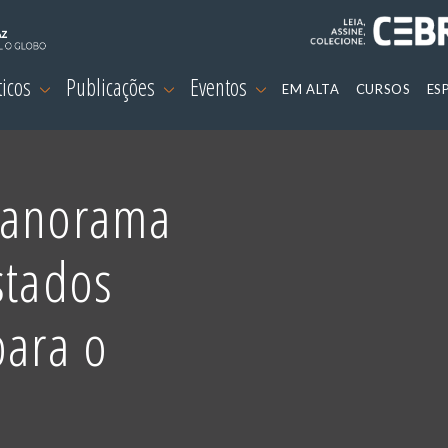
ticos
Publicações
Eventos
EM ALTA
CURSOS
ES
panorama
stados
para o