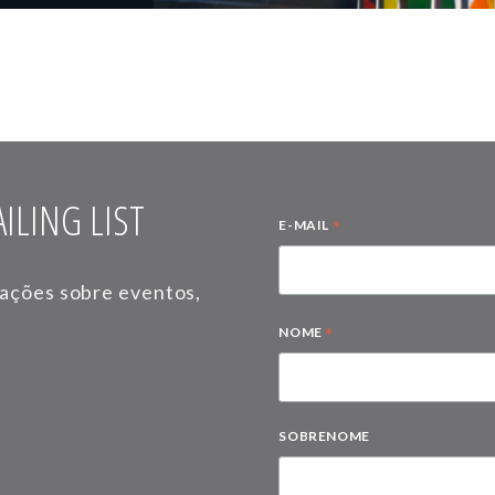
ILING LIST
*
E-MAIL
mações sobre eventos,
*
NOME
SOBRENOME