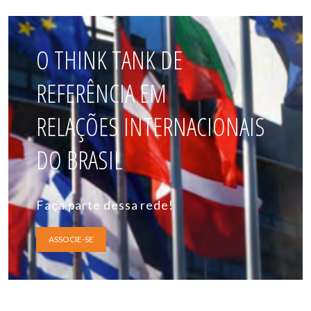
O THINK TANK DE
REFERÊNCIA EM
RELAÇÕES INTERNACIONAIS
DO BRASIL
Faça parte dessa rede!
ASSOCIE-SE