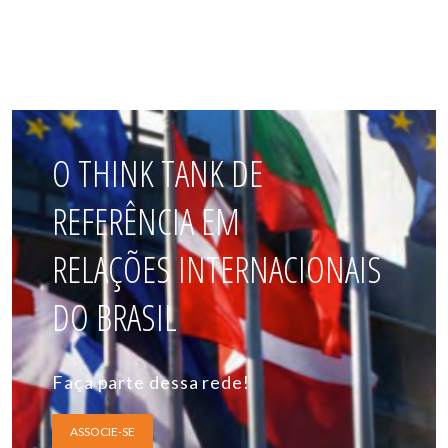
O THINK TANK DE
REFERÊNCIA EM
RELAÇÕES INTERNACIONAIS
DO BRASIL
Faça parte dessa rede!
ASSOCIE-SE