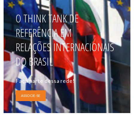
O THINK TANK DE
REFERÊNCIA EM
RELAÇÕES INTERNACIONAIS
DO BRASIL
Faça parte dessa rede!
ASSOCIE-SE