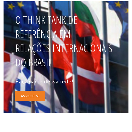
O THINK TANK DE
REFERÊNCIA EM
RELAÇÕES INTERNACIONAIS
DO BRASIL
Faça parte dessa rede!
ASSOCIE-SE