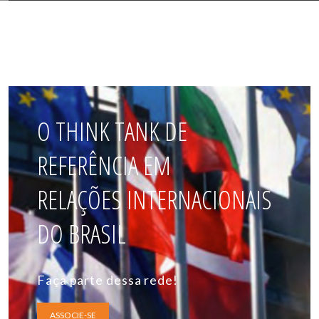
O THINK TANK DE
REFERÊNCIA EM
RELAÇÕES INTERNACIONAIS
DO BRASIL
Faça parte dessa rede!
ASSOCIE-SE