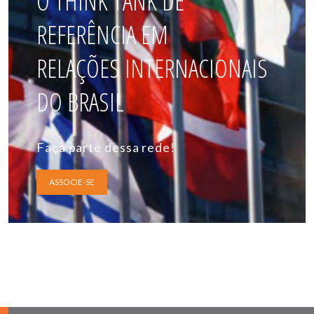
O THINK TANK DE
REFERÊNCIA EM
RELAÇÕES INTERNACIONAIS
DO BRASIL
Faça parte dessa rede!
ASSOCIE-SE