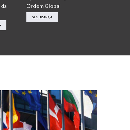
 da
Ordem Global
SEGURANÇA
A