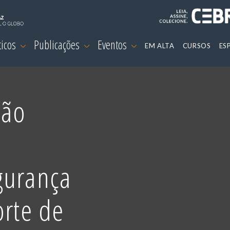
ticos
Publicações
Eventos
EM ALTA
CURSOS
ES
ião
I
gurança
orte de