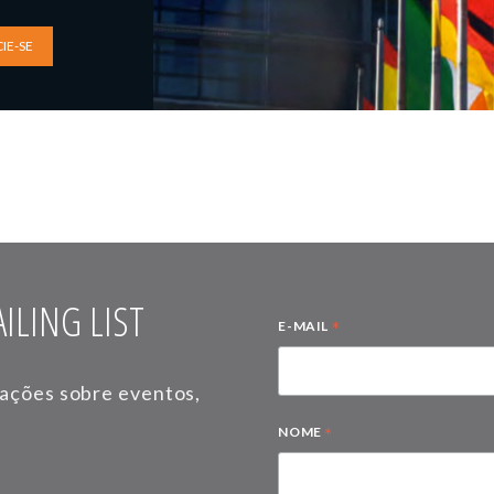
IE-SE
ILING LIST
*
E-MAIL
mações sobre eventos,
*
NOME