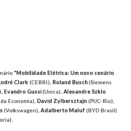
inário
"Mobilidade Elétrica: Um novo cenário
ndré Clark
(CEBRI),
Roland Busch
(Siemens
),
Evandro Gussi
(Unica),
Alexandre Szklo
 da Economia),
David Zylbersztajn
(PUC-Rio),
s
(Volkswagen),
Adalberto Maluf
(BYD Brasil)
ria).