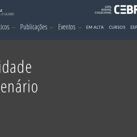
ticos
Publicações
Eventos
EM ALTA
CURSOS
ES
idade
cenário