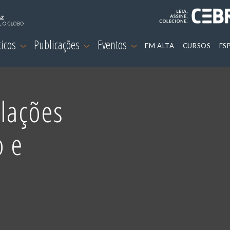
ticos
Publicações
Eventos
EM ALTA
CURSOS
ES
lações
o e