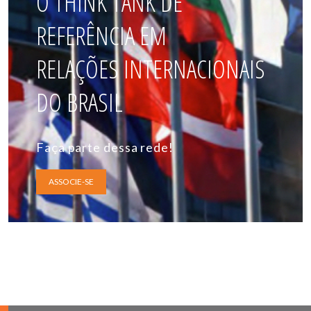
O THINK TANK DE
REFERÊNCIA EM
RELAÇÕES INTERNACIONAIS
DO BRASIL
Faça parte dessa rede!
ASSOCIE-SE