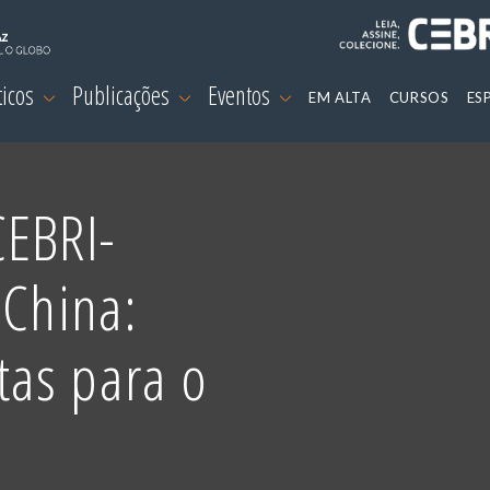
ticos
Publicações
Eventos
EM ALTA
CURSOS
ES
CEBRI-
-China:
as para o