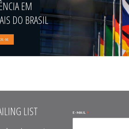
ÊNCIA EM
IS DO BRASIL
IE-SE
ILING LIST
*
E-MAIL