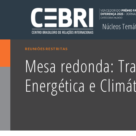
Núcleos Temá
REUNIÕES RESTRITAS
Mesa redonda: Tra
Energética e Climát