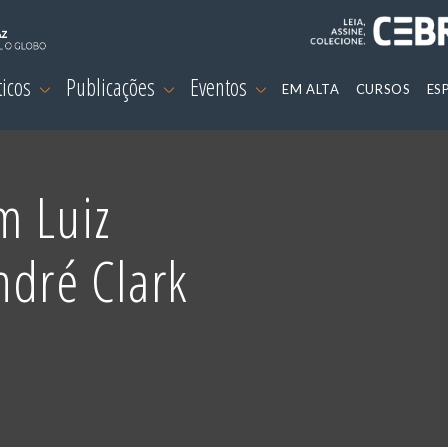
ticos
Publicações
Eventos
EM ALTA
CURSOS
ES
m Luiz
ndré Clark