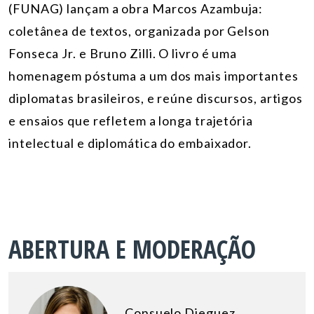
(FUNAG) lança
m
a obra
Marcos Azambuja:
coletânea de textos
, organizada por Gelson
Fonseca Jr
.
e Bruno Zilli.
O livro é uma
homenagem póstuma a um dos mais imp
ortantes
diplomatas brasileiros,
e reúne discursos, artigos
e ensaios que refletem a longa trajetória
intelectual e diplomática
do embaixador
.
ABERTURA E MODERAÇÃO
Consuelo Dieguez