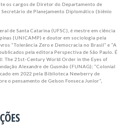
nte os cargos de Diretor do Departamento de
 Secretário de Planejamento Diplomático (biênio
ral de Santa Catarina (UFSC), é mestre em ciência
mpinas (UNICAMP) e doutor em sociologia pela
ivros “Tolerância Zero e Democracia no Brasil” e “A
ublicados pela editora Perspectiva de São Paulo. É
d: The 21st-Century World Order in the Eyes of
 Fundação Alexandre de Gusmão (FUNAG); “Colonial
licado em 2022 pela Biblioteca Newberry de
bre o pensamento de Gelson Fonseca Junior”,
AÇÕES