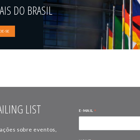
IS DO BRASIL
IE-SE
ILING LIST
*
E-MAIL
mações sobre eventos,