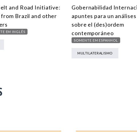
elt and Road Initiative:
Gobernabilidad Internac
 from Brazil and other
apuntes para un análises
ers
sobre el (des)ordem
TE EM INGLÊS
contemporáneo
SOMENTE EM ESPANHOL
MULTILATERALISMO
S